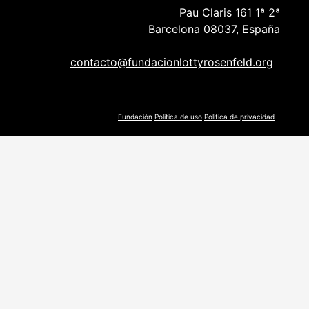
Pau Claris 161 1ª 2ª
Barcelona 08037, España
contacto@fundacionlottyrosenfeld.org
Fundación
Politica de uso
Politica de privacidad