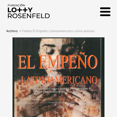
Fundación Lotty
Rosenfeld
Archivo
->
Folleto El Empeño Latinoamericano varios autores