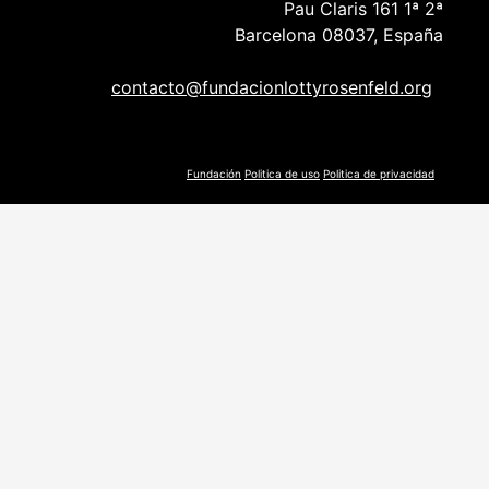
Pau Claris 161 1ª 2ª
Barcelona 08037, España
contacto@fundacionlottyrosenfeld.org
Fundación
Politica de uso
Politica de privacidad