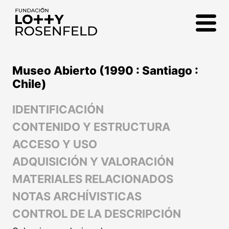
Fundación Lotty
Rosenfeld
Museo Abierto (1990 : Santiago :
Chile)
IDENTIFICACIÓN
CONTENIDO Y ESTRUCTURA
ACCESO Y USO
ADQUISICIÓN Y VALORACIÓN
MATERIALES RELACIONADOS
NOTAS ARCHÍVISTICAS
CONTROL DE LA DESCRIPCIÓN