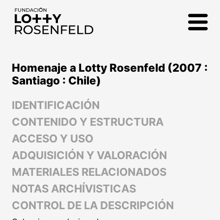
Fundación Lotty
Rosenfeld
Homenaje a Lotty Rosenfeld (2007 :
Santiago : Chile)
IDENTIFICACIÓN
CONTENIDO Y ESTRUCTURA
ACCESO Y USO
ADQUISICIÓN Y VALORACIÓN
MATERIALES RELACIONADOS
NOTAS ARCHÍVISTICAS
CONTROL DE LA DESCRIPCIÓN