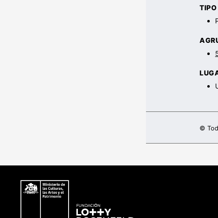
TIP
AGR
LUG
© Tod