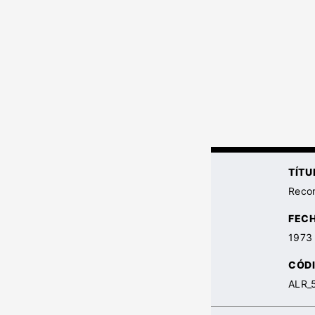
TÍTU
Recor
FEC
1973
CÓDI
ALR_