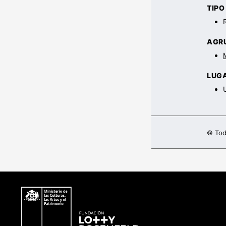
TIP
AGR
LUG
© Tod