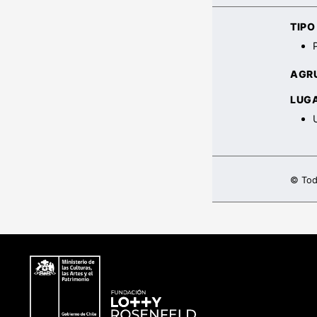
TIP
AGR
LUG
© Tod