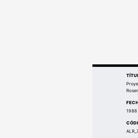
TÍTU
Proy
Rosen
FEC
1988
CÓDI
ALR_