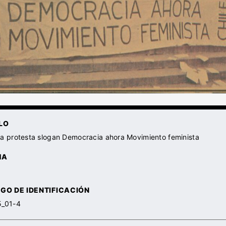
LO
a protesta slogan Democracia ahora Movimiento feminista
HA
GO DE IDENTIFICACIÓN
5_01-4