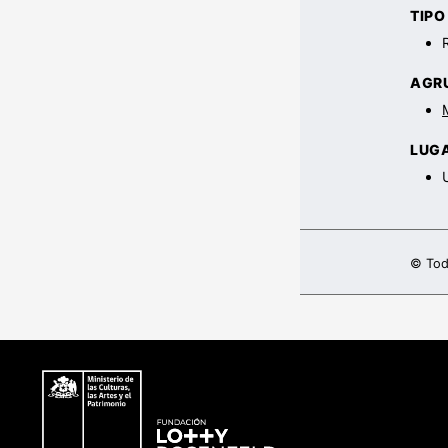
TIP
AGR
LUG
© Tod