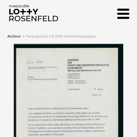
Fundación Lotty
Rosenfeld
Archivo
->
Participación LR ZKM Infermental project