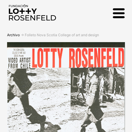
Fundación Lotty
Rosenfeld
Archivo
->
Folleto Nova Scotia College of art and design