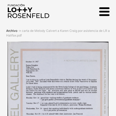
Fundación Lotty
Rosenfeld
Archivo
->
carta de Melody Calvert a Karen Craig por asistencia de LR a
Halifax.pdf