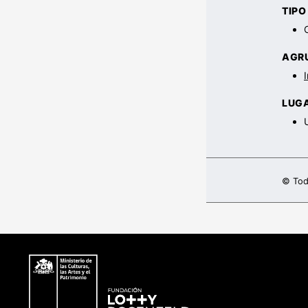
TIP
AGR
LUG
© Tod