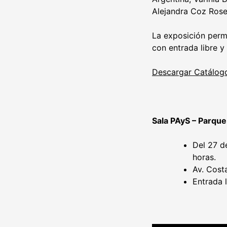
Alejandra Coz Rosen
La exposición perma
con entrada libre y 
Descargar Catálog
Sala PAyS – Parque
Del 27 de
horas.
Av. Cost
Entrada l