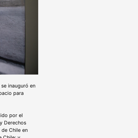
l se inauguró en
pacio para
ido por el
 y Derechos
 de Chile en
 Chile; y